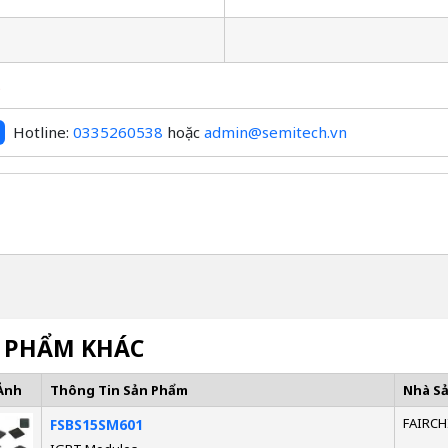
S
Hotline:
0335260538
hoặc
admin@semitech.vn
 PHẨM KHÁC
Ảnh
Thông Tin Sản Phẩm
Nhà S
FAIRCH
FSBS15SM601