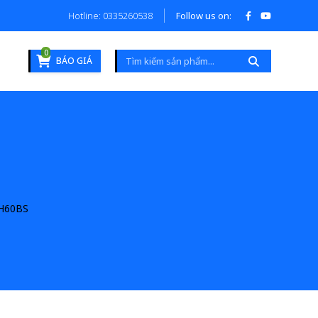
Hotline: 0335260538
Follow us on:
0
BÁO GIÁ
H60BS