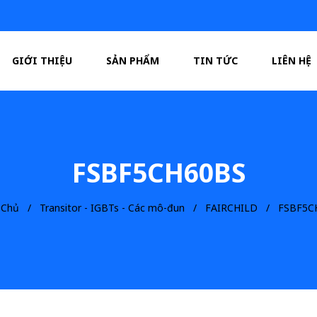
GIỚI THIỆU
SẢN PHẨM
TIN TỨC
LIÊN HỆ
FSBF5CH60BS
 Chủ
Transitor - IGBTs - Các mô-đun
FAIRCHILD
FSBF5C