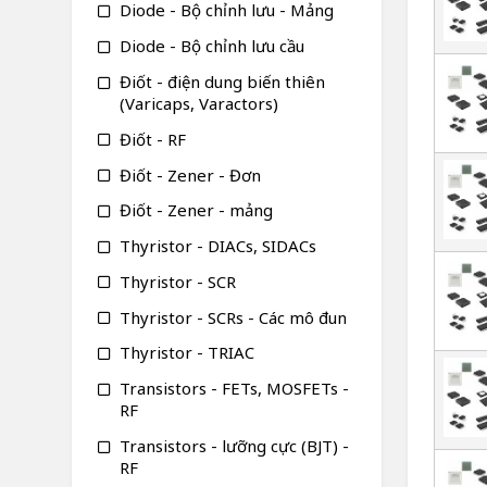
Diode - Bộ chỉnh lưu - Mảng
Diode - Bộ chỉnh lưu cầu
Điốt - điện dung biến thiên
(Varicaps, Varactors)
Điốt - RF
Điốt - Zener - Đơn
Điốt - Zener - mảng
Thyristor - DIACs, SIDACs
Thyristor - SCR
Thyristor - SCRs - Các mô đun
Thyristor - TRIAC
Transistors - FETs, MOSFETs -
RF
Transistors - lưỡng cực (BJT) -
RF