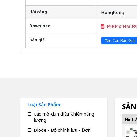
Hải cảng
HongKong
Download
FSBF5CH60B
Báo giá
Yêu Cầu Báo Giá
Loại Sản Phẩm
SẢN
Các mô-đun điều khiển năng
Hình 
lượng
Diode - Bộ chỉnh lưu - Đơn