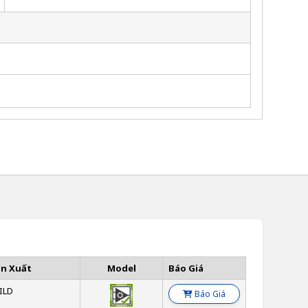
ản Xuất
Model
Báo Giá
ILD
Báo Giá