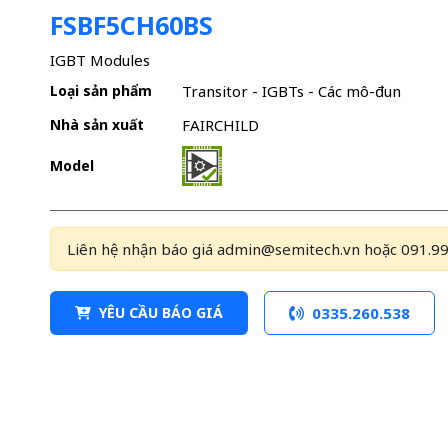
FSBF5CH60BS
IGBT Modules
Loại sản phẩm
Transitor - IGBTs - Các mô-đun
Nhà sản xuất
FAIRCHILD
Model
Liên hệ nhận báo giá admin@semitech.vn hoặc 091.99
YÊU CẦU BÁO GIÁ
0335.260.538