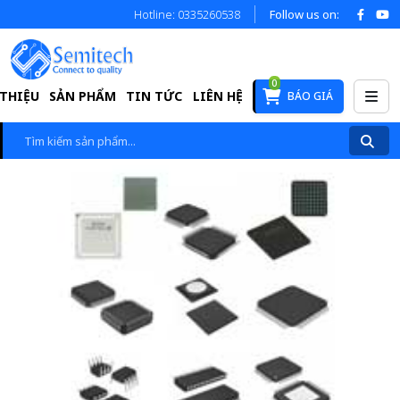
Hotline: 0335260538
Follow us on:
0
 THIỆU
SẢN PHẨM
TIN TỨC
LIÊN HỆ
BÁO GIÁ