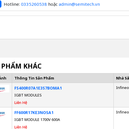
Hotline:
0335260538
hoặc
admin@semitech.vn
 PHẨM KHÁC
Ảnh
Thông Tin Sản Phẩm
Nhà S
Infine
FS400R07A1E3S7BOMA1
IGBT MODULES
Liên Hệ
Infine
FF600R17KE3NOSA1
IGBT MODULE 1700V 600A
Liên Hệ