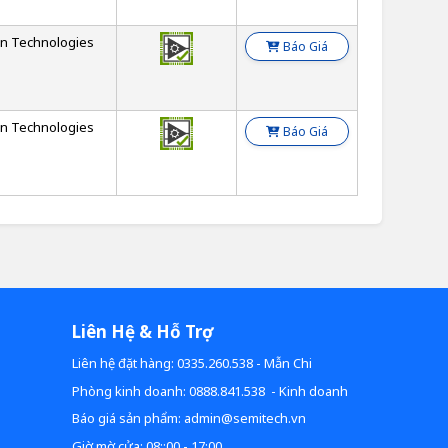
on Technologies
Báo Giá
on Technologies
Báo Giá
Liên Hệ & Hỗ Trợ
Liên hệ đặt hàng: 0335.260.538 - Mẫn Chi
Phòng kinh doanh: 0888.841.538 - Kinh doanh
Báo giá sản phẩm: admin@semitech.vn
Giờ mờ cửa: 08::00 - 17:00