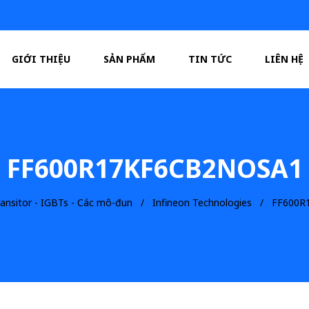
GIỚI THIỆU
SẢN PHẨM
TIN TỨC
LIÊN HỆ
FF600R17KF6CB2NOSA1
ransitor - IGBTs - Các mô-đun
Infineon Technologies
FF600R