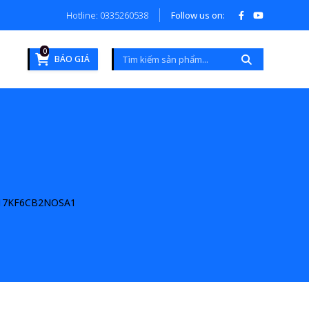
Hotline: 0335260538
Follow us on:
0
BÁO GIÁ
17KF6CB2NOSA1