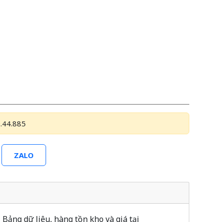
.44.885
ZALO
ng dữ liệu, hàng tồn kho và giá tại