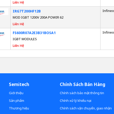
Liên Hệ
Infine
IRG7T200HF12B
MOD IGBT 1200V 200A POWIR 62
Liên Hệ
Infine
FS600R07A2E3B31BOSA1
IGBT MODULES
Liên Hệ
Semitech
Chính Sách Bán Hàng
Giới thiệu
Chính sách bảo mật thông tin
Sản phẩm
Chính xử lý khiếu nại
Thương hiệu
Chính sách vận chuyển, giao nhận