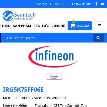
Hotline: 0335260538
Follow us on:
0
 THIỆU
SẢN PHẨM
TIN TỨC
LIÊN HỆ
BÁO GIÁ
IRG5K75FF06E
MOD IGBT 600V 75A 6PK POWIR ECO
Loại sản phẩm
Transitor - IGBTs - Các mô-đun