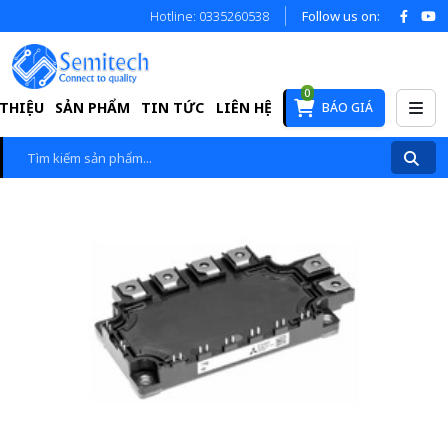
Hotline: 0335260538
Follow us on:
0
 THIỆU
SẢN PHẨM
TIN TỨC
LIÊN HỆ
BÁO GIÁ