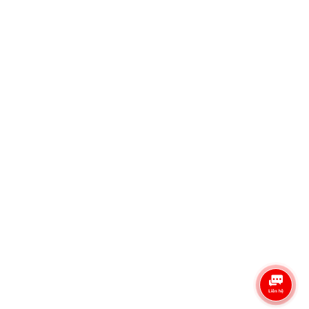
​​​​​​​Địa chỉ: 999 Quang Trung, Phường An Hội Tây, TP Hồ Chí Minh, Việt Nam
999 Quang Trung, Phường An Hội Tây, TP Hồ Chí Minh, Việt Nam
Điện thoại
0335.260.538
Email
admin@semitech.vn
Liên Hệ & Hỗ Trợ
Liên hệ đặt hàng: 0335.260.538 - Mẫn Chi
Phòng kinh doanh: 0888.841.538 - Kinh doanh
Báo giá sản phẩm: admin@semitech.vn
Giờ mờ cửa: 08::00 - 17:00
Công Đồng Semitech.vn
Semitech
Chính Sách Bán Hàng