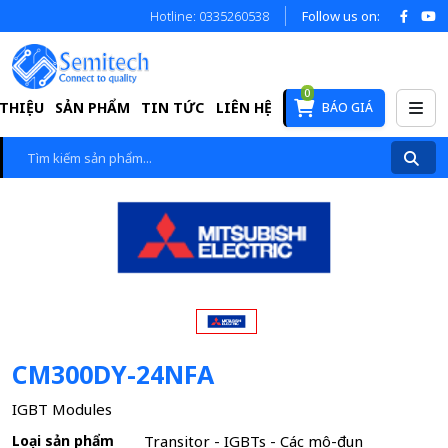
Hotline: 0335260538
Follow us on:
0
 THIỆU
SẢN PHẨM
TIN TỨC
LIÊN HỆ
BÁO GIÁ
CM300DY-24NFA
IGBT Modules
Loại sản phẩm
Transitor - IGBTs - Các mô-đun