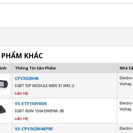
 PHẨM KHÁC
Ảnh
Thông Tin Sản Phẩm
Nhà S
Electro-
CPV362M4K
Vishay
IGBT SIP MODULE 600V 31 IMS-2
Liên Hệ
Electro-
VS-ETF150Y65N
Vishay
IGBT 650V 150A EMIPAK-2B
Liên Hệ
Electro-
VS-CPV362M4KPBF