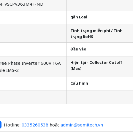
4F VSCPV363M4F-ND
gắn Loại
Tình trạng miễn phí / Tình
trạng RoHS
Đầu vào
Hiện tại - Collector Cutoff
ee Phase Inverter 600V 16A
(Max)
le IMS-2
Cấu hình
Hotline:
0335260538
hoặc
admin@semitech.vn