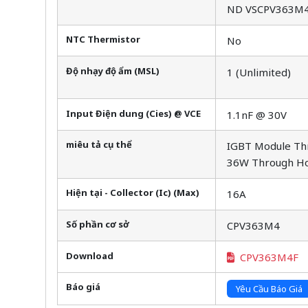
ND VSCPV363M
NTC Thermistor
No
Độ nhạy độ ẩm (MSL)
1 (Unlimited)
Input Điện dung (Cies) @ VCE
1.1nF @ 30V
miêu tả cụ thể
IGBT Module Thr
36W Through Ho
Hiện tại - Collector (Ic) (Max)
16A
Số phần cơ sở
CPV363M4
Download
CPV363M4F
Báo giá
Yêu Cầu Báo Giá