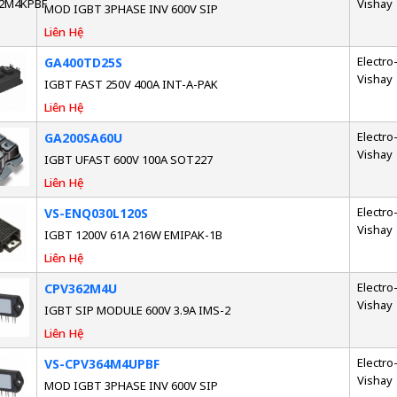
Vishay
MOD IGBT 3PHASE INV 600V SIP
Liên Hệ
Electro-
GA400TD25S
Vishay
IGBT FAST 250V 400A INT-A-PAK
Liên Hệ
Electro-
GA200SA60U
Vishay
IGBT UFAST 600V 100A SOT227
Liên Hệ
Electro-
VS-ENQ030L120S
Vishay
IGBT 1200V 61A 216W EMIPAK-1B
Liên Hệ
Electro-
CPV362M4U
Vishay
IGBT SIP MODULE 600V 3.9A IMS-2
Liên Hệ
Electro-
VS-CPV364M4UPBF
Vishay
MOD IGBT 3PHASE INV 600V SIP