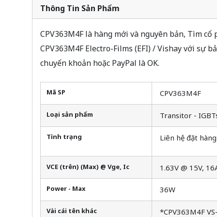
Thông Tin Sản Phẩm
CPV363M4F là hàng mới và nguyên bản, Tìm cổ ph
CPV363M4F Electro-Films (EFI) / Vishay với sự b
chuyển khoản hoặc PayPal là OK.
Mã SP
CPV363M4F
Loại sản phẩm
Transitor - IGBT
Tình trạng
Liên hệ đặt hàng
VCE (trên) (Max) @ Vge, Ic
1.63V @ 15V, 16
Power - Max
36W
Vài cái tên khác
*CPV363M4F VS