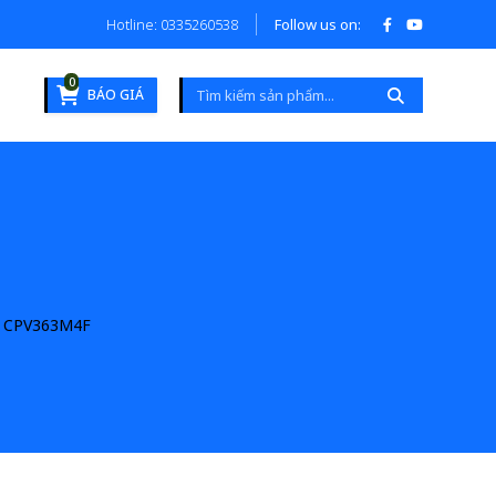
Hotline: 0335260538
Follow us on:
0
BÁO GIÁ
CPV363M4F