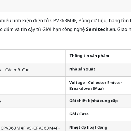
iếu linh kiện điện tử CPV363M4F, Bảng dữ liệu, hàng tồn k
ảo đảm và tin cậy từ Giới hạn công nghệ
Semitech.vn
. Giao
Thông tin sản phẩm
Nhà sản xuất
s - Các mô-đun
Voltage - Collector Emitter
Breakdown (Max)
Gói thiết bị nhà cung cấp
A
Gói / Case
Nhiệt độ hoạt động
-CPV363M4F VS-CPV363M4F-