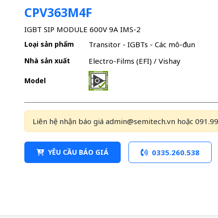
CPV363M4F
IGBT SIP MODULE 600V 9A IMS-2
Loại sản phẩm
Transitor - IGBTs - Các mô-đun
Nhà sản xuất
Electro-Films (EFI) / Vishay
Model
Liên hệ nhận báo giá admin@semitech.vn hoặc 091.99
YÊU CẦU BÁO GIÁ
0335.260.538