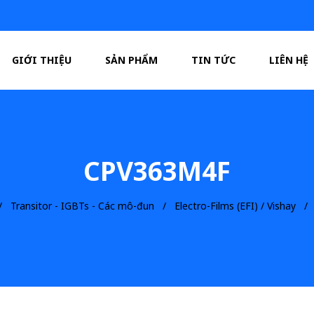
GIỚI THIỆU
SẢN PHẨM
TIN TỨC
LIÊN HỆ
CPV363M4F
Transitor - IGBTs - Các mô-đun
Electro-Films (EFI) / Vishay