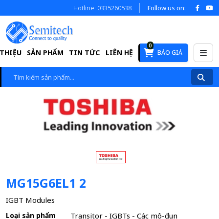
Hotline: 0335260538
Follow us on:
0
 THIỆU
SẢN PHẨM
TIN TỨC
LIÊN HỆ
BÁO GIÁ
MG15G6EL1 2
IGBT Modules
Loại sản phẩm
Transitor - IGBTs - Các mô-đun