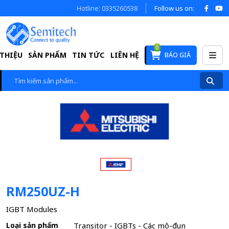
Hotline: 0335260538
Follow us on:
0
 THIỆU
SẢN PHẨM
TIN TỨC
LIÊN HỆ
BÁO GIÁ
RM250UZ-H
IGBT Modules
Loại sản phẩm
Transitor - IGBTs - Các mô-đun