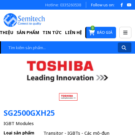
Hotline: 0335260538
Follow us on:
0
 THIỆU
SẢN PHẨM
TIN TỨC
LIÊN HỆ
BÁO GIÁ
SG2500GXH25
IGBT Modules
Loại sản phẩm
Transitor - IGBTs - Các mô-đun