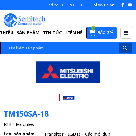
Hotline: 0335260538
Follow us on:
0
 THIỆU
SẢN PHẨM
TIN TỨC
LIÊN HỆ
BÁO GIÁ
TM150SA-18
IGBT Modules
Loại sản phẩm
Transitor - IGBTs - Các mô-đun