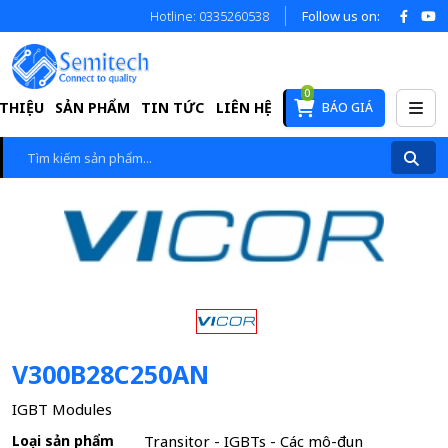
Hotline: 0335260538
Follow us on:
0
 THIỆU
SẢN PHẨM
TIN TỨC
LIÊN HỆ
BÁO GIÁ
V300B28C250AN
IGBT Modules
Loại sản phẩm
Transitor - IGBTs - Các mô-đun