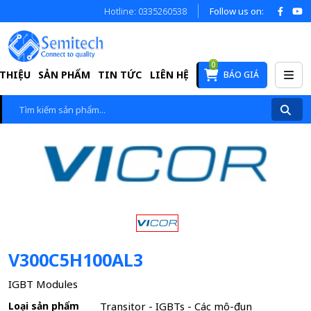
Hotline: 0335260538
Follow us on:
0
 THIỆU
SẢN PHẨM
TIN TỨC
LIÊN HỆ
BÁO GIÁ
V300C5H100AL3
IGBT Modules
Loại sản phẩm
Transitor - IGBTs - Các mô-đun