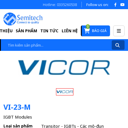
Hotline: 0335260538
Follow us on:
0
 THIỆU
SẢN PHẨM
TIN TỨC
LIÊN HỆ
BÁO GIÁ
VI-23-M
IGBT Modules
Loại sản phẩm
Transitor - IGBTs - Các mô-đun