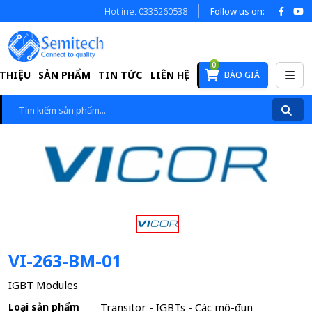
Hotline: 0335260538
Follow us on:
0
 THIỆU
SẢN PHẨM
TIN TỨC
LIÊN HỆ
BÁO GIÁ
VI-263-BM-01
IGBT Modules
Loại sản phẩm
Transitor - IGBTs - Các mô-đun