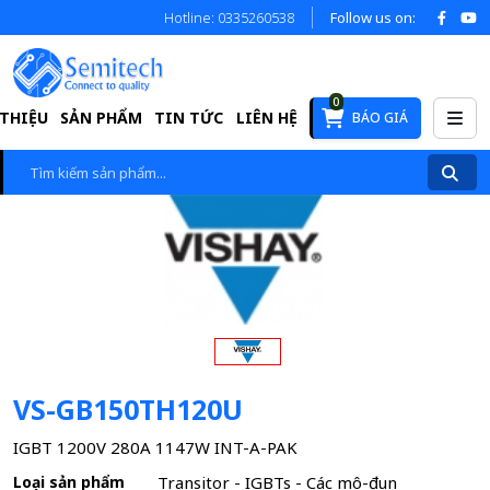
Hotline: 0335260538
Follow us on:
0
 THIỆU
SẢN PHẨM
TIN TỨC
LIÊN HỆ
BÁO GIÁ
VS-GB150TH120U
IGBT 1200V 280A 1147W INT-A-PAK
Loại sản phẩm
Transitor - IGBTs - Các mô-đun