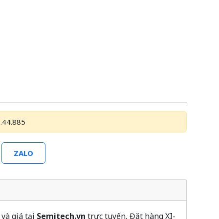
.44.885
ZALO
và giá tại
Semitech.vn
trực tuyến, Đặt hàng XI-