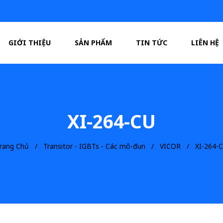
GIỚI THIỆU
SẢN PHẨM
TIN TỨC
LIÊN HỆ
XI-264-CU
rang Chủ
Transitor - IGBTs - Các mô-đun
VICOR
XI-264-