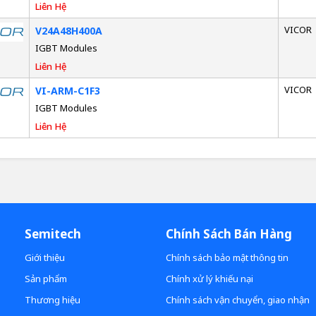
Liên Hệ
VICOR
V24A48H400A
IGBT Modules
Liên Hệ
VICOR
VI-ARM-C1F3
IGBT Modules
Liên Hệ
Semitech
Chính Sách Bán Hàng
Giới thiệu
Chính sách bảo mật thông tin
Sản phẩm
Chính xử lý khiếu nại
Thương hiệu
Chính sách vận chuyển, giao nhận