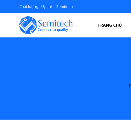
Chất lượng - Uy tính - Semitech
TRANG CHỦ
T