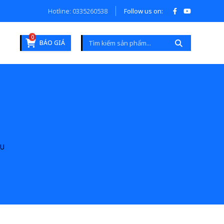
Hotline: 0335260538
Follow us on:
0
BÁO GIÁ
CU