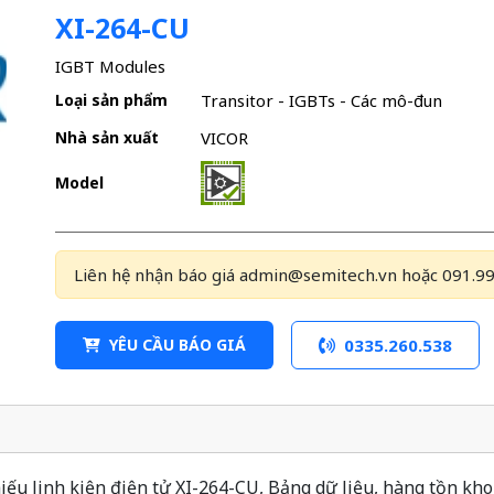
XI-264-CU
IGBT Modules
Loại sản phẩm
Transitor - IGBTs - Các mô-đun
Nhà sản xuất
VICOR
Model
Liên hệ nhận báo giá admin@semitech.vn hoặc 091.99
YÊU CẦU BÁO GIÁ
0335.260.538
ếu linh kiện điện tử XI-264-CU, Bảng dữ liệu, hàng tồn kho 