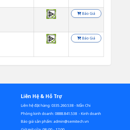
Báo Giá
Báo Giá
Liên Hệ & Hỗ Trợ
Liên hệ đặt hàng: 0335.260.538 - Mẫn Chi
Phòng kinh doanh: 0888.841.538 - Kinh doanh
Báo giá sản phẩm: admin@semitech.vn
Giờ mờ cửa: 08::00 - 17:00