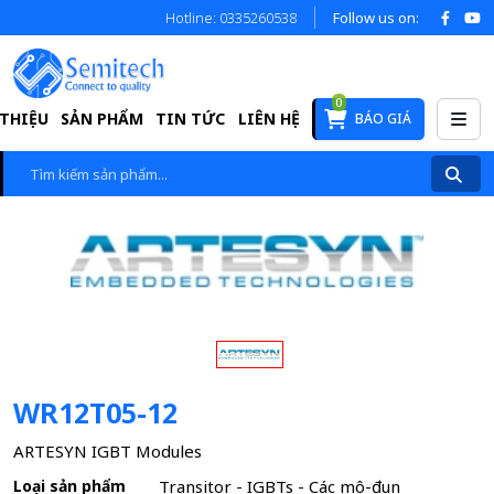
Hotline: 0335260538
Follow us on:
0
 THIỆU
SẢN PHẨM
TIN TỨC
LIÊN HỆ
BÁO GIÁ
WR12T05-12
ARTESYN IGBT Modules
Loại sản phẩm
Transitor - IGBTs - Các mô-đun