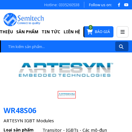
Hotline: 0335260538
Follow us on:
0
 THIỆU
SẢN PHẨM
TIN TỨC
LIÊN HỆ
BÁO GIÁ
WR48S06
ARTESYN IGBT Modules
Loại sản phẩm
Transitor - IGBTs - Các mô-đun