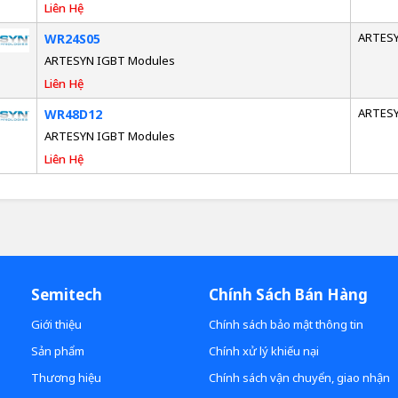
Liên Hệ
ARTES
WR24S05
ARTESYN IGBT Modules
Liên Hệ
ARTES
WR48D12
ARTESYN IGBT Modules
Liên Hệ
Semitech
Chính Sách Bán Hàng
Giới thiệu
Chính sách bảo mật thông tin
Sản phẩm
Chính xử lý khiếu nại
Thương hiệu
Chính sách vận chuyển, giao nhận