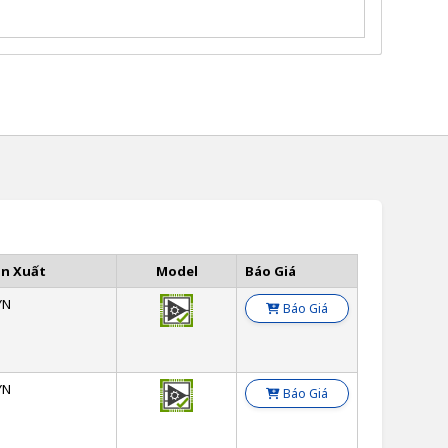
ản Xuất
Model
Báo Giá
YN
Báo Giá
YN
Báo Giá