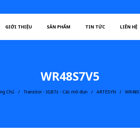
GIỚI THIỆU
SẢN PHẨM
TIN TỨC
LIÊN HỆ
WR48S7V5
ang Chủ
Transitor - IGBTs - Các mô-đun
ARTESYN
WR48S