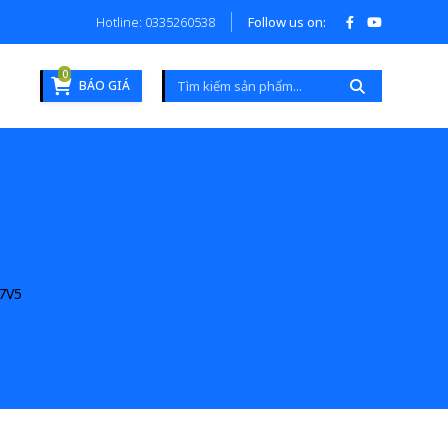
Hotline: 0335260538
Follow us on:
0
BÁO GIÁ
7V5