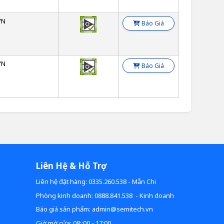
YN
Báo Giá
YN
Báo Giá
Liên Hệ & Hỗ Trợ
Liên hệ đặt hàng: 0335.260.538 - Mẫn Chi
Phòng kinh doanh: 0888.841.538 - Kinh doanh
Báo giá sản phẩm: admin@semitech.vn
Giờ mờ cửa: 08::00 - 17:00