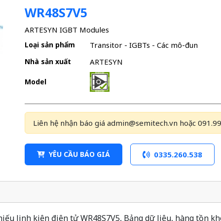
WR48S7V5
ARTESYN IGBT Modules
Loại sản phẩm
Transitor - IGBTs - Các mô-đun
Nhà sản xuất
ARTESYN
Model
Liên hệ nhận báo giá admin@semitech.vn hoặc 091.99
YÊU CẦU BÁO GIÁ
0335.260.538
ếu linh kiện điện tử WR48S7V5, Bảng dữ liệu, hàng tồn kho