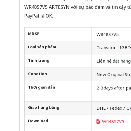
WR48S7V5 ARTESYN với sự bảo đảm và tin cậy t
PayPal là OK.
Mã SP
WR48S7V5
Loại sản phẩm
Transitor - IGBT
Tình trạng
Liên hệ đặt hàng
Condtion
New Original St
Thời gian dẫn
2-3days after p
Giao hàng bằng
DHL / Fedex / U
Download
WR48S7V5