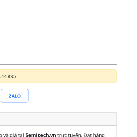
.44.885
ZALO
 và giá tại
Semitech.vn
trực tuyến, Đặt hàng