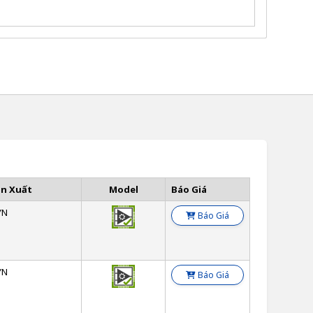
ản Xuất
Model
Báo Giá
YN
Báo Giá
YN
Báo Giá