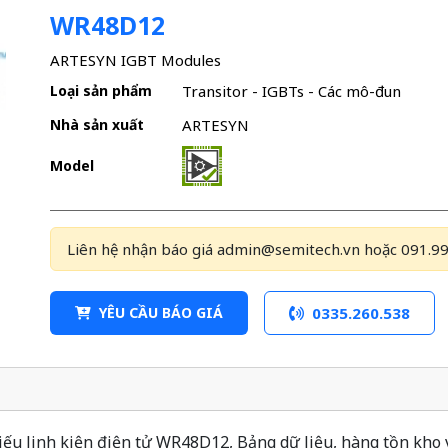
WR48D12
ARTESYN IGBT Modules
Loại sản phẩm
Transitor - IGBTs - Các mô-đun
Nhà sản xuất
ARTESYN
Model
Liên hệ nhận báo giá admin@semitech.vn hoặc 091.99
YÊU CẦU BÁO GIÁ
0335.260.538
u linh kiện điện tử WR48D12, Bảng dữ liệu, hàng tồn kho v