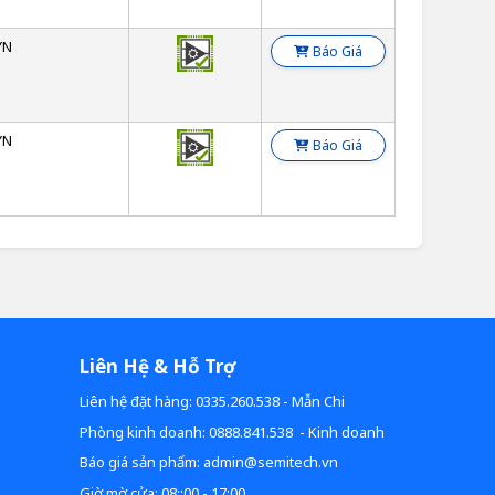
YN
Báo Giá
YN
Báo Giá
Liên Hệ & Hỗ Trợ
Liên hệ đặt hàng: 0335.260.538 - Mẫn Chi
Phòng kinh doanh: 0888.841.538 - Kinh doanh
Báo giá sản phẩm: admin@semitech.vn
Giờ mờ cửa: 08::00 - 17:00