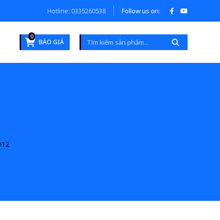
Hotline: 0335260538
Follow us on:
0
BÁO GIÁ
D12