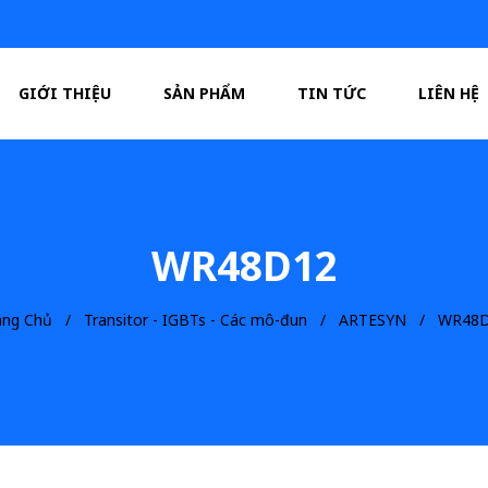
GIỚI THIỆU
SẢN PHẨM
TIN TỨC
LIÊN HỆ
WR48D12
ang Chủ
Transitor - IGBTs - Các mô-đun
ARTESYN
WR48