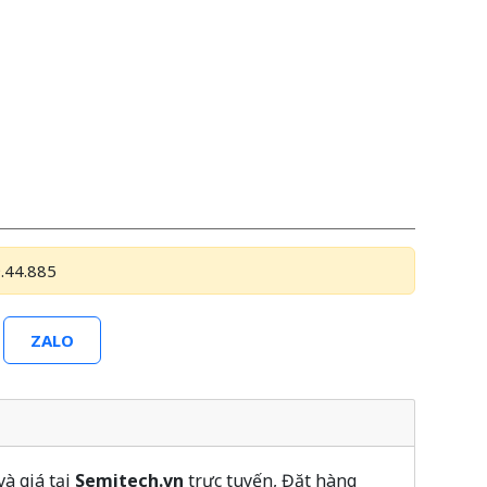
.44.885
ZALO
à giá tại
Semitech.vn
trực tuyến, Đặt hàng