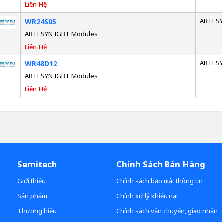
Liên Hệ
ARTES
WR24S05
ARTESYN IGBT Modules
Liên Hệ
ARTES
WR48D12
ARTESYN IGBT Modules
Liên Hệ
Semitech
Chính Sách Bán Hàng
Giới thiệu
Chính sách bảo mật thông tin
Sản phẩm
Chính xử lý khiếu nại
Thương hiệu
Chính sách vận chuyển, giao nhận