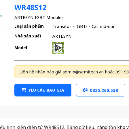
WR48S12
ARTESYN IGBT Modules
Loại sản phẩm
Transitor - IGBTs - Các mô-đun
Nhà sản xuất
ARTESYN
Model
Liên hệ nhận báo giá admin@semitech.vn hoặc 091.99
YÊU CẦU BÁO GIÁ
0335.260.538
u linh kiện điện tử WR48S12, Bảng dữ liệu, hàng tồn kho v