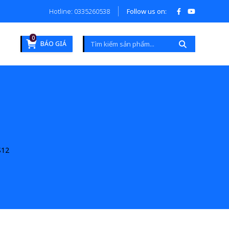
Hotline: 0335260538
Follow us on:
0
BÁO GIÁ
12