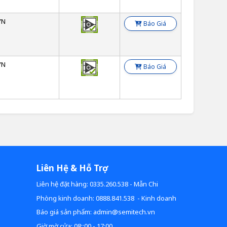
YN
Báo Giá
YN
Báo Giá
Liên Hệ & Hỗ Trợ
Liên hệ đặt hàng: 0335.260.538 - Mẫn Chi
Phòng kinh doanh: 0888.841.538 - Kinh doanh
Báo giá sản phẩm: admin@semitech.vn
Giờ mờ cửa: 08::00 - 17:00