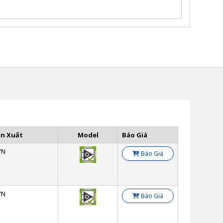
ản Xuất
Model
Báo Giá
YN
Báo Giá
YN
Báo Giá