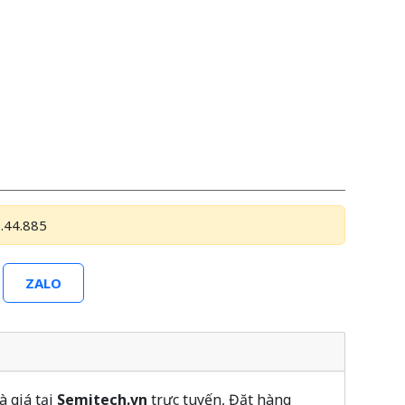
.44.885
ZALO
à giá tại
Semitech.vn
trực tuyến, Đặt hàng