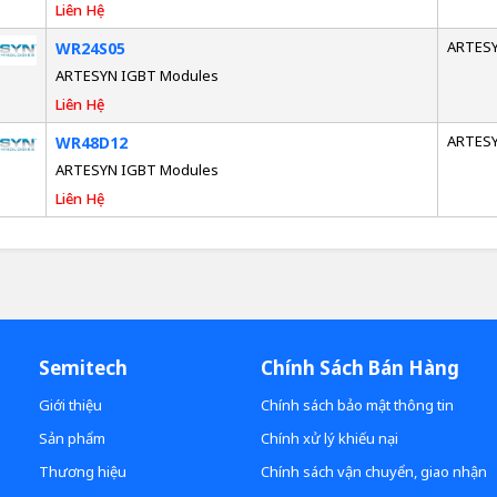
Liên Hệ
ARTES
WR24S05
ARTESYN IGBT Modules
Liên Hệ
ARTES
WR48D12
ARTESYN IGBT Modules
Liên Hệ
Semitech
Chính Sách Bán Hàng
Giới thiệu
Chính sách bảo mật thông tin
Sản phẩm
Chính xử lý khiếu nại
Thương hiệu
Chính sách vận chuyển, giao nhận