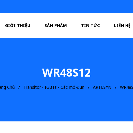
GIỚI THIỆU
SẢN PHẨM
TIN TỨC
LIÊN HỆ
WR48S12
ang Chủ
Transitor - IGBTs - Các mô-đun
ARTESYN
WR48S