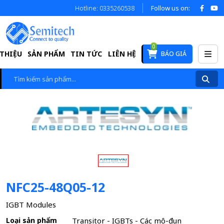
Hotline: 0335260538
Follow us on:
0
 THIỆU
SẢN PHẨM
TIN TỨC
LIÊN HỆ
BÁO GIÁ
NFC25-48Q05-12
IGBT Modules
Loại sản phẩm
Transitor - IGBTs - Các mô-đun